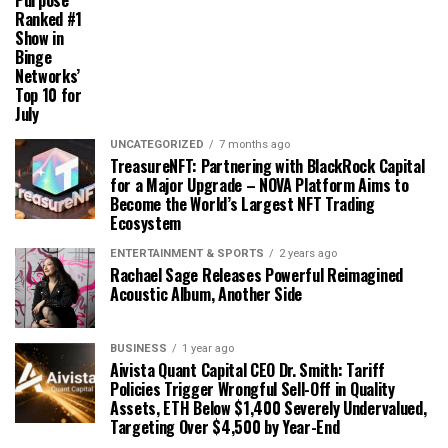
Ranked #1
Show in
Binge
Networks’
Top 10 for
July
UNCATEGORIZED
7 months ago
TreasureNFT: Partnering with BlackRock Capital
for a Major Upgrade – NOVA Platform Aims to
Become the World’s Largest NFT Trading
Ecosystem
ENTERTAINMENT & SPORTS
2 years ago
Rachael Sage Releases Powerful Reimagined
Acoustic Album, Another Side
BUSINESS
1 year ago
Aivista Quant Capital CEO Dr. Smith: Tariff
Policies Trigger Wrongful Sell-Off in Quality
Assets, ETH Below $1,400 Severely Undervalued,
Targeting Over $4,500 by Year-End