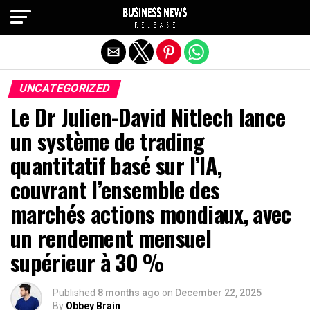
Exit mobile version
UNCATEGORIZED
Le Dr Julien-David Nitlech lance
un système de trading
quantitatif basé sur l’IA,
couvrant l’ensemble des
marchés actions mondiaux, avec
un rendement mensuel
supérieur à 30 %
Published
8 months ago
on
December 22, 2025
By
Obbey Brain